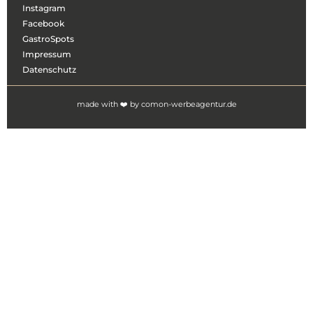
Instagram
Facebook
GastroSpots
Impressum
Datenschutz
made with ❤️ by comon-werbeagentur.de